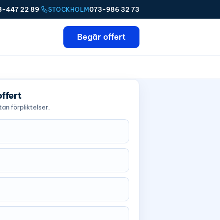
3-447 22 89
·
073-986 32 73
STOCKHOLM
Begär offert
offert
an förpliktelser.