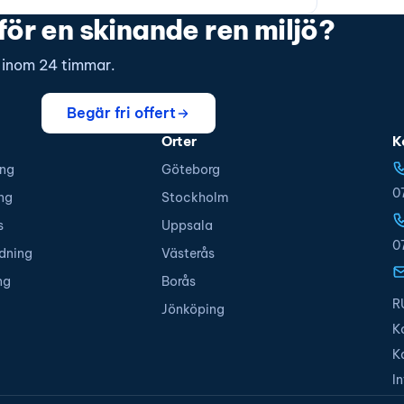
för en skinande ren miljö?
s inom 24 timmar.
Begär fri offert
Orter
K
ing
Göteborg
0
ng
Stockholm
s
Uppsala
0
dning
Västerås
ng
Borås
R
Jönköping
K
K
I