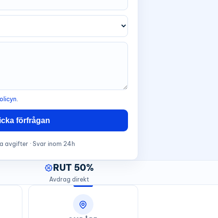
olicyn
.
icka förfrågan
a avgifter · Svar inom 24h
RUT 50%
Avdrag direkt