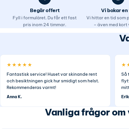
Begär offert
Vi bokar en 
Fyll i formuläret. Du får ett fast
Vi hittar en tid som
pris inom 24 timmar.
– även med kort 
Va
★★★★★
★
Fantastisk service! Huset var skinande rent
Så 
och besiktningen gick hur smidigt som helst.
fly
Rekommenderas varmt!
mit
Anna K.
Erik
Vanliga frågor om 