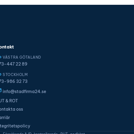
ontakt
VÄSTRA GÖTALAND
73-447 22 89
STOCKHOLM
73-986 32 73
info@stadfirma24.se
UT & ROT
ontakta oss
arriär
ntegritetspolicy