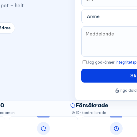
upet – helt
ädare
Jag godkänner
integritetsp
Sk
Inga dold
20
Försäkrade
omdömen
& ID-kontrollerade