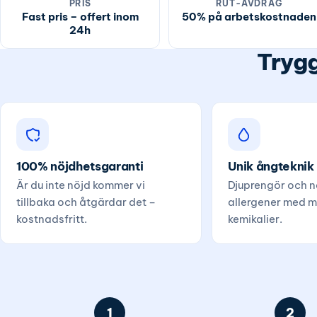
PRIS
RUT-AVDRAG
Fast pris – offert inom
50% på arbetskostnaden
24h
Trygg
100% nöjdhetsgaranti
Unik ångteknik
Är du inte nöjd kommer vi
Djuprengör och ne
tillbaka och åtgärdar det –
allergener med m
kostnadsfritt.
kemikalier.
1
2