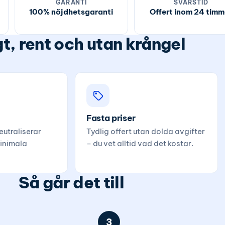
GARANTI
SVARSTID
100% nöjdhetsgaranti
Offert inom 24 timm
t, rent och utan krångel
Fasta priser
utraliserar
Tydlig offert utan dolda avgifter
inimala
– du vet alltid vad det kostar.
Så går det till
3