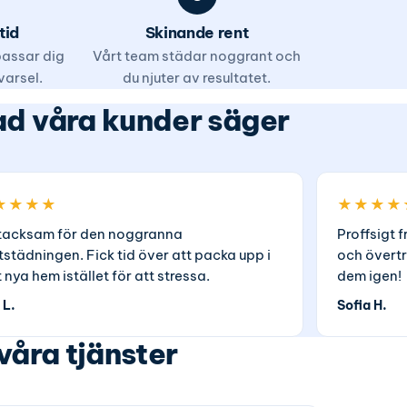
tid
Skinande rent
 passar dig
Vårt team städar noggrant och
varsel.
du njuter av resultatet.
d våra kunder säger
★★★★
★★★★
tacksam för den noggranna
Proffsigt f
ttstädningen. Fick tid över att packa upp i
och övertr
t nya hem istället för att stressa.
dem igen!
 L.
Sofia H.
våra tjänster