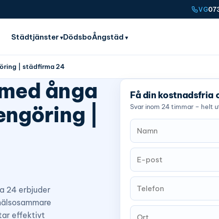
07
VG
Städtjänster
Dödsbo
Ångstäd
öring | städfirma 24
 med ånga
Få din kostnadsfria 
engöring |
Svar inom 24 timmar – helt ut
a 24 erbjuder
 hälsosammare
ar effektivt