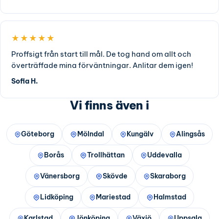
★★★★★
Proffsigt från start till mål. De tog hand om allt och
överträffade mina förväntningar. Anlitar dem igen!
Sofia H.
Vi finns även i
Göteborg
Mölndal
Kungälv
Alingsås
Borås
Trollhättan
Uddevalla
Vänersborg
Skövde
Skaraborg
Lidköping
Mariestad
Halmstad
Karlstad
Jönköping
Växjö
Uppsala