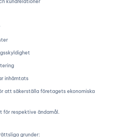
och kundrelationer
r
ster
ingsskyldighet
tering
ar inhämtats
ör att säkerställa företagets ekonomiska
gt för respektive ändamål.
ättsliga grunder: