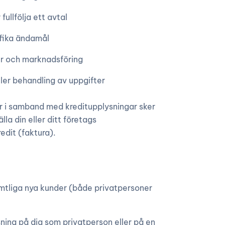
fullfölja ett avtal
ifika ändamål
ter och marknadsföring
ller behandling av uppgifter
r i samband med kreditupplysningar sker
la din eller ditt företags
edit (faktura).
amtliga nya kunder (både privatpersoner
sning på dig som privatperson eller på en