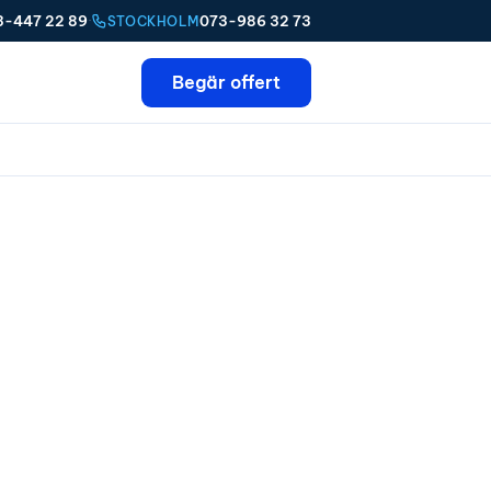
3-447 22 89
·
073-986 32 73
STOCKHOLM
Begär offert