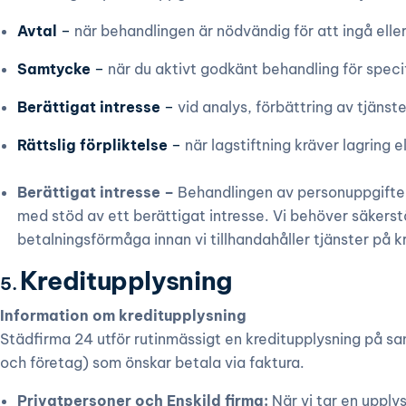
Avtal
–
när behandlingen är nödvändig för att ingå eller 
Samtycke
–
när du aktivt godkänt behandling för spec
Berättigat intresse
–
vid analys, förbättring av tjäns
Rättslig förpliktelse
–
när lagstiftning kräver lagring e
Berättigat intresse –
Behandlingen av personuppgifte
med stöd av ett berättigat intresse. Vi behöver säkerstäl
betalningsförmåga innan vi tillhandahåller tjänster på kr
Kreditupplysning
5.
Information om kreditupplysning
Städfirma 24 utför rutinmässigt en kreditupplysning på s
och företag) som önskar betala via faktura.
Privatpersoner och Enskild firma:
När vi tar en upply