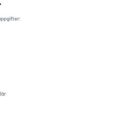
r
ppgifter:
lär