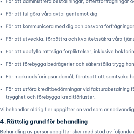
För att administrera beställningar, offertförfrågningar 
För att fullgöra våra avtal gentemot dig
För att kommunicera med dig och besvara förfrågninga
För att utveckla, förbättra och kvalitetssäkra våra tjän
För att uppfylla rättsliga förpliktelser, inklusive bokför
För att förebygga bedrägerier och säkerställa trygg han
För marknadsföringsändamål, förutsatt att samtycke h
För att utföra kreditbedömningar vid fakturabetalning f
trygghet och förebygga kreditförluster.
Vi behandlar aldrig fler uppgifter än vad som är nödvändi
4. Rättslig grund för behandling
Behandling av personuppgifter sker med stöd av följande r