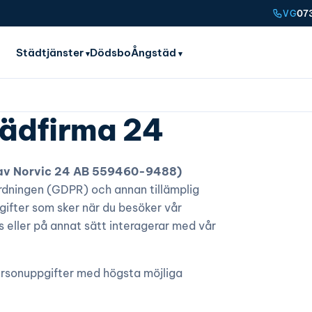
07
VG
Städtjänster
Dödsbo
Ångstäd
tädfirma 24
 av Norvic 24 AB 559460-9488)
rdningen (GDPR) och annan tillämplig
pgifter som sker när du besöker vår
eller på annat sätt interagerar med vår
personuppgifter med högsta möjliga