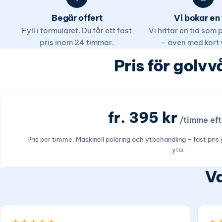
Begär offert
Vi bokar en 
Fyll i formuläret. Du får ett fast
Vi hittar en tid som
pris inom 24 timmar.
– även med kort 
Pris för golvv
fr. 395 kr
/timme ef
Pris per timme. Maskinell polering och ytbehandling – fast pris
yta.
Va