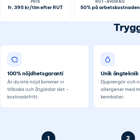
PRIS
RUT-AVDRAG
fr. 395 kr/tim efter RUT
50% på arbetskostnaden
Trygg
100% nöjdhetsgaranti
Unik ångteknik
Är du inte nöjd kommer vi
Djuprengör och ne
tillbaka och åtgärdar det –
allergener med m
kostnadsfritt.
kemikalier.
1
2