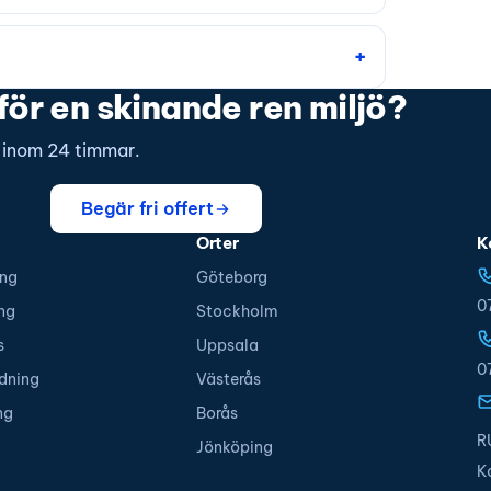
för en skinande ren miljö?
s inom 24 timmar.
Begär fri offert
Orter
K
ing
Göteborg
0
ng
Stockholm
s
Uppsala
0
dning
Västerås
ng
Borås
R
Jönköping
K