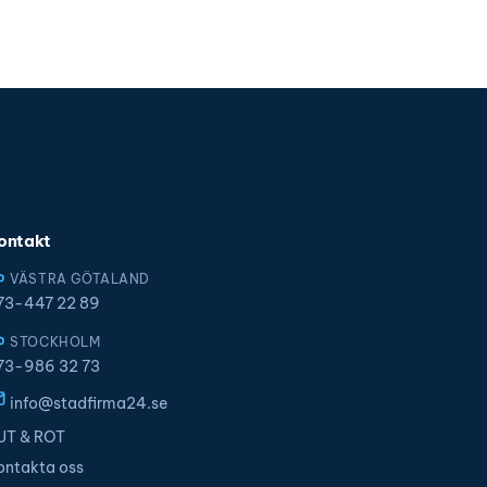
ontakt
VÄSTRA GÖTALAND
73-447 22 89
STOCKHOLM
73-986 32 73
info@stadfirma24.se
UT & ROT
ontakta oss