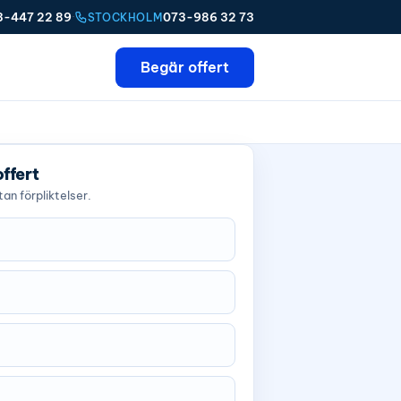
3-447 22 89
·
073-986 32 73
STOCKHOLM
Begär offert
offert
an förpliktelser.