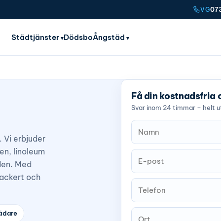
07
VG
Städtjänster
Dödsbo
Ångstäd
Få din kostnadsfria 
Svar inom 24 timmar – helt ut
. Vi erbjuder
ten, linoleum
gden. Med
vackert och
ädare