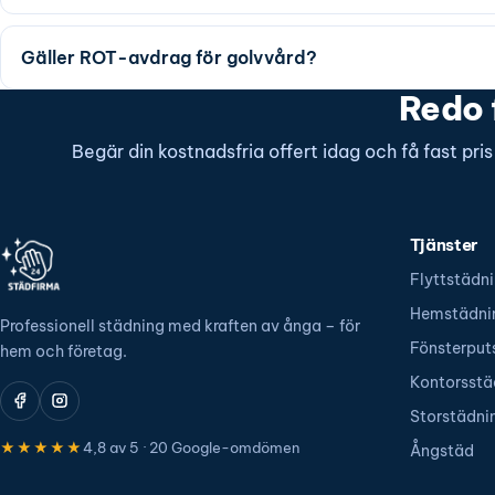
Gäller ROT-avdrag för golvvård?
Redo 
Begär din kostnadsfria offert idag och få fast pri
Tjänster
Flyttstädn
Hemstädni
Professionell städning med kraften av ånga – för
Fönsterput
hem och företag.
Kontorsstä
Storstädni
★★★★★
4,8 av 5 · 20 Google-omdömen
Ångstäd