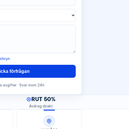
olicyn
.
icka förfrågan
a avgifter · Svar inom 24h
RUT 50%
Avdrag direkt