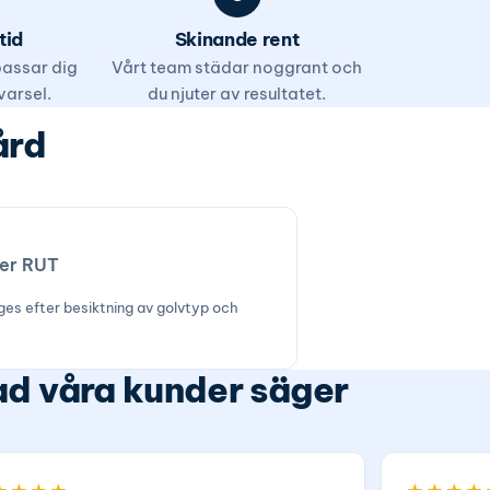
tid
Skinande rent
 passar dig
Vårt team städar noggrant och
varsel.
du njuter av resultatet.
ård
ter RUT
 ges efter besiktning av golvtyp och
d våra kunder säger