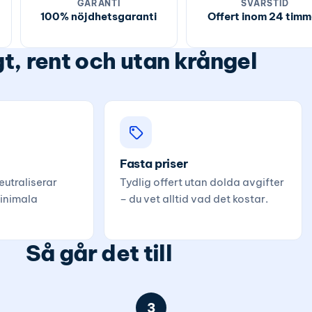
GARANTI
SVARSTID
100% nöjdhetsgaranti
Offert inom 24 timm
t, rent och utan krångel
Fasta priser
utraliserar
Tydlig offert utan dolda avgifter
inimala
– du vet alltid vad det kostar.
Så går det till
3