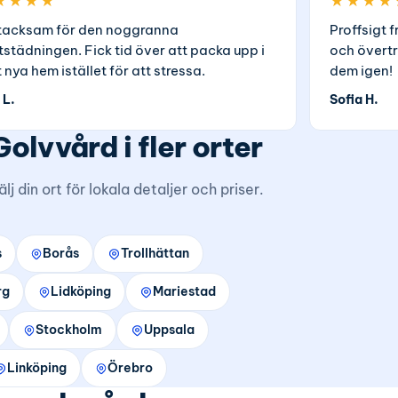
★★★★
★★★★
tacksam för den noggranna
Proffsigt f
ttstädningen. Fick tid över att packa upp i
och övertr
t nya hem istället för att stressa.
dem igen!
 L.
Sofia H.
Golvvård i fler orter
älj din ort för lokala detaljer och priser.
s
Borås
Trollhättan
rg
Lidköping
Mariestad
Stockholm
Uppsala
Linköping
Örebro