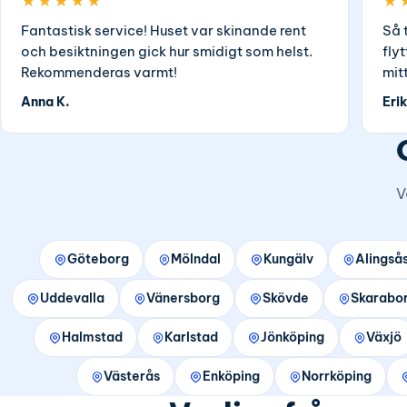
★★★★★
★
Fantastisk service! Huset var skinande rent
Så 
och besiktningen gick hur smidigt som helst.
fly
Rekommenderas varmt!
mit
Anna K.
Erik
V
Göteborg
Mölndal
Kungälv
Alingså
Uddevalla
Vänersborg
Skövde
Skarabo
Halmstad
Karlstad
Jönköping
Växjö
Västerås
Enköping
Norrköping