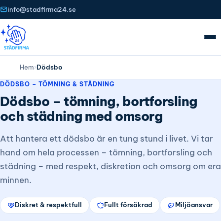
info@stadfirma24.se
Hem
›
Dödsbo
DÖDSBO – TÖMNING & STÄDNING
Dödsbo – tömning, bortforsling
och städning med omsorg
Att hantera ett dödsbo är en tung stund i livet. Vi tar
hand om hela processen – tömning, bortforsling och
städning – med respekt, diskretion och omsorg om era
minnen.
Diskret & respektfull
Fullt försäkrad
Miljöansvar