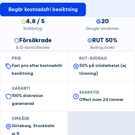
Begär kostnadsfri besiktning
4,8 / 5
20
Snittbetyg
Google-omdömen
Försäkrade
RUT 50%
& ID-kontrollerade
Avdrag direkt
PRIS
RUT-AVDRAG
Fast pris efter kostnadsfri
50% på städarbetet (ej
besiktning
tömning)
GARANTI
SVARSTID
100% diskretion
Offert inom 24 timmar
garanterad
OMRÅDE
Göteborg, Stockholm
m.fl.