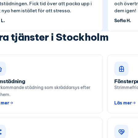
ttstädningen. Fick tid över att packa upp i
och övertr
t nya hem istället för att stressa.
dem igen!
 L.
Sofia H.
a tjänster i Stockholm
mstädning
Fönsterp
rkommande städning som skräddarsys efter
Strimmefria
t hem.
 mer
Läs mer