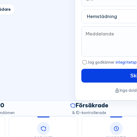
ädare
Jag godkänner
integritetsp
Sk
Inga dold
20
Försäkrade
omdömen
& ID-kontrollerade