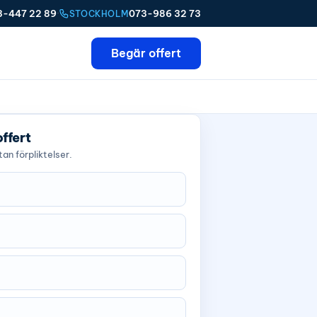
3-447 22 89
·
073-986 32 73
STOCKHOLM
Begär offert
offert
an förpliktelser.