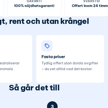
GARANTI
SVARSTID
100% nöjdhetsgaranti
Offert inom 24 timm
t, rent och utan krångel
Fasta priser
utraliserar
Tydlig offert utan dolda avgifter
inimala
– du vet alltid vad det kostar.
Så går det till
3