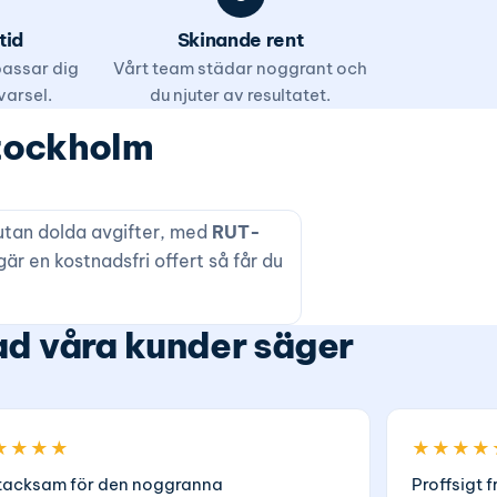
tid
Skinande rent
 passar dig
Vårt team städar noggrant och
varsel.
du njuter av resultatet.
Stockholm
t utan dolda avgifter, med
RUT-
r en kostnadsfri offert så får du
d våra kunder säger
★★★★
★★★★
tacksam för den noggranna
Proffsigt f