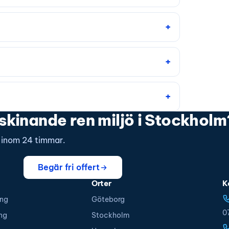
 skinande ren miljö i Stockholm
s inom 24 timmar.
Begär fri offert
Orter
K
ing
Göteborg
0
ng
Stockholm