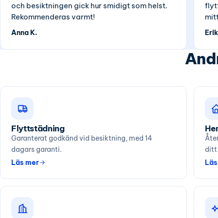
och besiktningen gick hur smidigt som helst.
fly
Rekommenderas varmt!
mit
Anna K.
Erik
Andr
Flyttstädning
He
Garanterat godkänd vid besiktning, med 14
Åte
dagars garanti.
dit
Läs mer
Läs