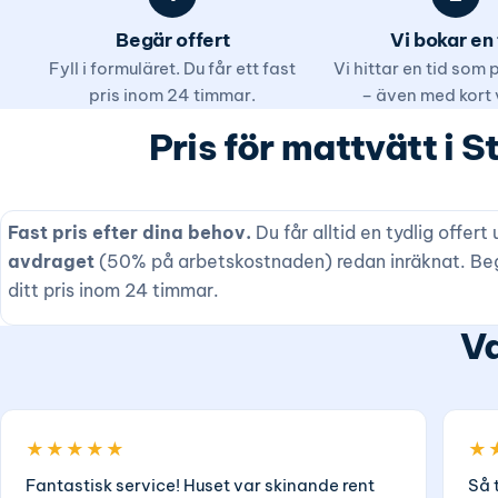
Begär offert
Vi bokar en 
Fyll i formuläret. Du får ett fast
Vi hittar en tid som
pris inom 24 timmar.
– även med kort 
Pris för mattvätt i 
Fast pris efter dina behov.
Du får alltid en tydlig offer
avdraget
(50% på arbetskostnaden) redan inräknat. Begä
ditt pris inom 24 timmar.
Va
★★★★★
★
Fantastisk service! Huset var skinande rent
Så 