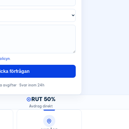
olicyn
.
icka förfrågan
a avgifter · Svar inom 24h
RUT 50%
Avdrag direkt