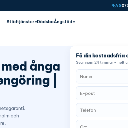
07
VG
Städtjänster
Dödsbo
Ångstäd
Få din kostnadsfria 
m med ånga
Svar inom 24 timmar – helt ut
engöring |
hetsgaranti.
malm och
re.