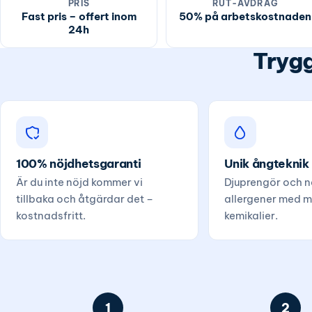
PRIS
RUT-AVDRAG
Fast pris – offert inom
50% på arbetskostnaden
24h
Trygg
100% nöjdhetsgaranti
Unik ångteknik
Är du inte nöjd kommer vi
Djuprengör och ne
tillbaka och åtgärdar det –
allergener med m
kostnadsfritt.
kemikalier.
1
2