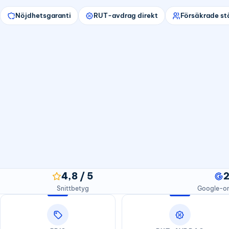
Nöjdhetsgaranti
RUT-avdrag direkt
Försäkrade st
4,8 / 5
Snittbetyg
Google-