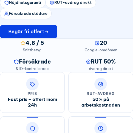
Nöjdhetsgaranti
RUT-avdrag direkt
Försäkrade städare
Begär fri offert
4,8 / 5
20
Snittbetyg
Google-omdömen
Försäkrade
RUT 50%
& ID-kontrollerade
Avdrag direkt
PRIS
RUT-AVDRAG
Fast pris – offert inom
50% på
24h
arbetskostnaden