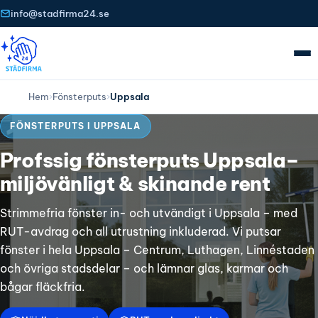
info@stadfirma24.se
Hem
›
Fönsterputs
›
Uppsala
FÖNSTERPUTS I UPPSALA
Profssig fönsterputs Uppsala–
miljövänligt & skinande rent
Strimmefria fönster in- och utvändigt i Uppsala – med
RUT-avdrag och all utrustning inkluderad. Vi putsar
fönster i hela Uppsala – Centrum, Luthagen, Linnéstaden
och övriga stadsdelar – och lämnar glas, karmar och
bågar fläckfria.