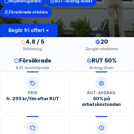
Nöjdhetsgaranti
RUT-avdrag direkt
Försäkrade städare
Begär fri offert
4,8 / 5
20
Snittbetyg
Google-omdömen
Försäkrade
RUT 50%
& ID-kontrollerade
Avdrag direkt
PRIS
RUT-AVDRAG
fr. 295 kr/tim efter RUT
50% på
arbetskostnaden