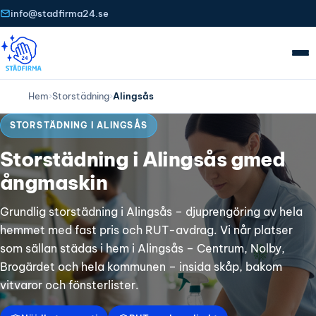
info@stadfirma24.se
Hem
›
Storstädning
›
Alingsås
STORSTÄDNING I ALINGSÅS
Storstädning i Alingsås gmed
ångmaskin
Grundlig storstädning i Alingsås – djuprengöring av hela
hemmet med fast pris och RUT-avdrag. Vi når platser
som sällan städas i hem i Alingsås – Centrum, Nolby,
Brogärdet och hela kommunen – insida skåp, bakom
vitvaror och fönsterlister.