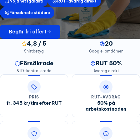
Nöjdhetsgaranti
RUT-avdrag direkt
Försäkrade städare
Begär fri offert
4,8 / 5
20
Snittbetyg
Google-omdömen
Försäkrade
RUT 50%
& ID-kontrollerade
Avdrag direkt
PRIS
RUT-AVDRAG
fr. 345 kr/tim efter RUT
50% på
arbetskostnaden