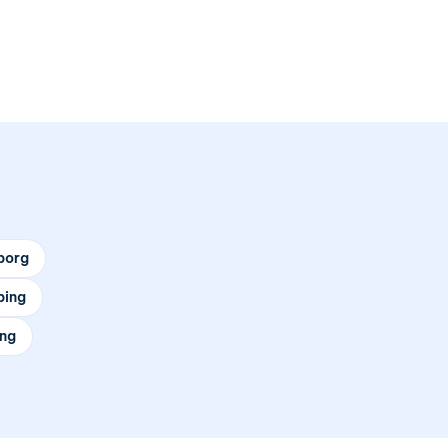
borg
ping
ing