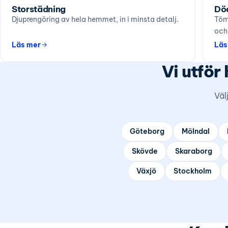
Storstädning
Dö
Djuprengöring av hela hemmet, in i minsta detalj.
Töm
och
Läs mer
Läs
Vi utför
Väl
Göteborg
Mölndal
Skövde
Skaraborg
Växjö
Stockholm