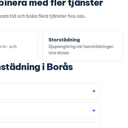
inera med fler tjänster
ara tid och boka flera tjänster hos oss.
Storstädning
r in- och
Djuprengöring när hemstädningen
inte räcker.
städning i Borås