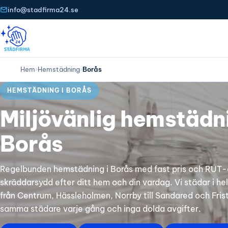
info@stadfirma24.se
Hem
›
Hemstädning
›
Borås
HEMSTÄDNING I BORÅS
Miljövänlig hemstädni
Borås
Regelbunden hemstädning i Borås med fast pris och RUT
skräddarsydd efter ditt hem och din vardag. Vi städar i he
från Centrum, Hässleholmen, Norrby till Sandared och Fri
samma städare varje gång och inga dolda avgifter.