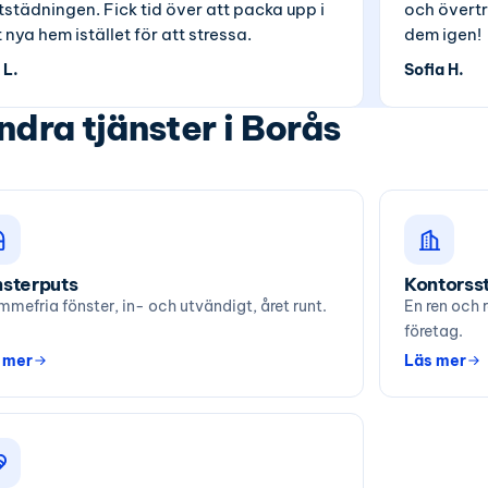
ttstädningen. Fick tid över att packa upp i
och övertr
t nya hem istället för att stressa.
dem igen!
 L.
Sofia H.
ndra tjänster i Borås
sterputs
Kontorss
mmefria fönster, in- och utvändigt, året runt.
En ren och 
företag.
 mer
Läs mer