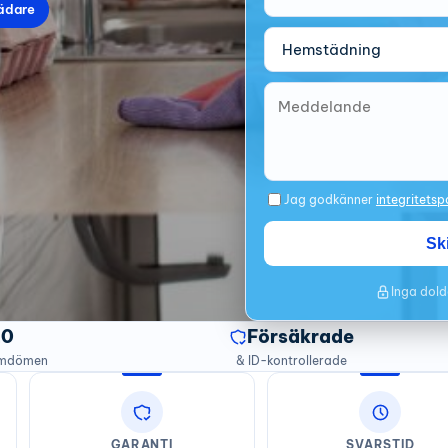
ädare
Jag godkänner
integritetsp
Sk
Inga dold
20
Försäkrade
omdömen
& ID-kontrollerade
GARANTI
SVARSTID