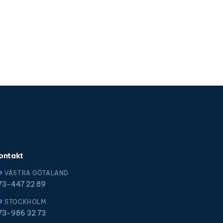
ontakt
VÄSTRA GÖTALAND
73-447 22 89
STOCKHOLM
73-986 32 73