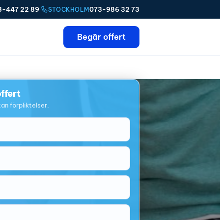
3-447 22 89
·
073-986 32 73
STOCKHOLM
Begär offert
ffert
an förpliktelser.