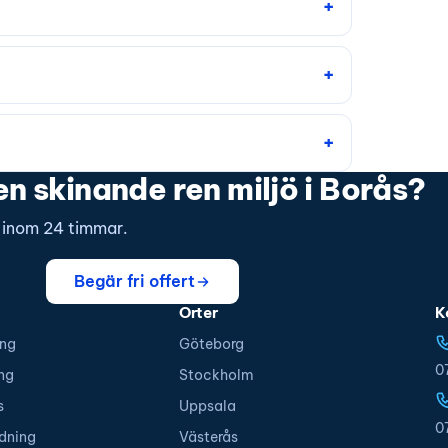
en skinande ren miljö i Borås?
s inom 24 timmar.
Begär fri offert
Orter
K
ing
Göteborg
0
ng
Stockholm
s
Uppsala
0
dning
Västerås