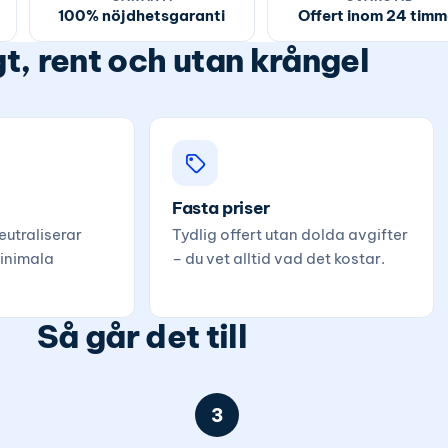
100% nöjdhetsgaranti
Offert inom 24 timm
t, rent och utan krångel
Fasta priser
utraliserar
Tydlig offert utan dolda avgifter
inimala
– du vet alltid vad det kostar.
Så går det till
3