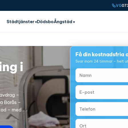
07
VG
Städtjänster
Dödsbo
Ångstäd
Få din kostnadsfria o
Svar inom 24 timmar – helt ut
ng i
-avdrag –
la Borås –
stad – med