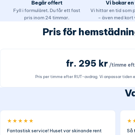
Begär offert
Vi bokar en 
Fyll i formuläret. Du får ett fast
Vi hittar en tid som
pris inom 24 timmar.
– även med kort 
Pris för hemstädnin
fr. 295 kr
/timme ef
Pris per timme efter RUT-avdrag. Vi anpassar tiden 
Va
★★★★★
★
Fantastisk service! Huset var skinande rent
Så 