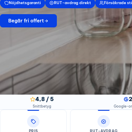
Nöjdhetsgaranti
RUT-avdrag direkt
Försäkrade st
Begär fri offert
4,8 / 5
Snittbetyg
Google-
PRIS
RUT-AVDRAG