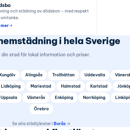
dsbo
ning och städning av dödsbon – med respekt
 omtanke.
 mer
 hemstädning i hela Sverige
j din stad för lokal information och priser.
Kungälv
Alingsås
Trollhättan
Uddevalla
Väners
Lidköping
Mariestad
Halmstad
Karlstad
Jönkö
Uppsala
Västerås
Enköping
Norrköping
Linköp
Örebro
Se alla städtjänster i
Borås
→