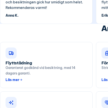
och besiktningen gick hur smidigt som helst.
fly
Rekommenderas varmt!
mit
Anna K.
Erik
A
Flyttstädning
Fön
Garanterat godkänd vid besiktning, med 14
Stri
dagars garanti.
Läs mer
Läs