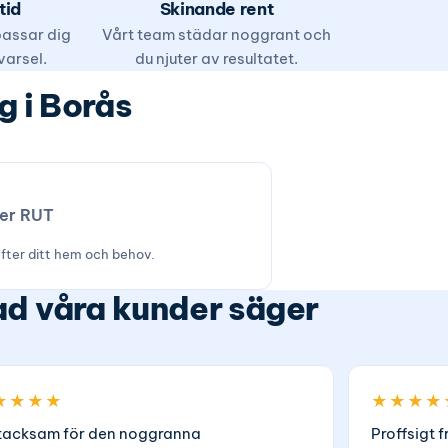
tid
Skinande rent
 passar dig
Vårt team städar noggrant och
varsel.
du njuter av resultatet.
g i Borås
ter RUT
efter ditt hem och behov.
d våra kunder säger
★★★★
★★★★
tacksam för den noggranna
Proffsigt f