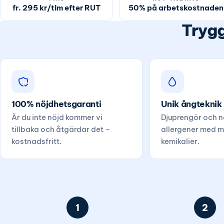
fr. 295 kr/tim efter RUT
50% på arbetskostnaden
Trygg
100% nöjdhetsgaranti
Unik ångteknik
Är du inte nöjd kommer vi
Djuprengör och ne
tillbaka och åtgärdar det –
allergener med m
kostnadsfritt.
kemikalier.
1
2