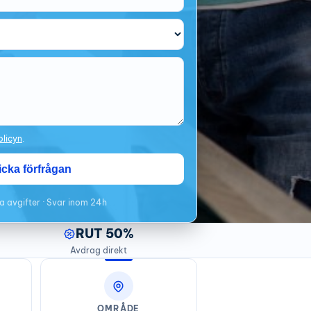
olicyn
.
icka förfrågan
a avgifter · Svar inom 24h
RUT 50%
Avdrag direkt
OMRÅDE