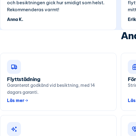
och besiktningen gick hur smidigt som helst.
fly
Rekommenderas varmt!
mit
Anna K.
Erik
And
Flyttstädning
Fön
Garanterat godkänd vid besiktning, med 14
Stri
dagars garanti.
Läs mer
Läs