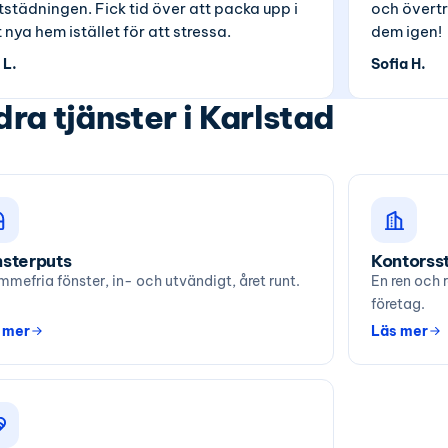
ttstädningen. Fick tid över att packa upp i
och övertr
t nya hem istället för att stressa.
dem igen!
 L.
Sofia H.
ra tjänster i Karlstad
sterputs
Kontorss
mmefria fönster, in- och utvändigt, året runt.
En ren och 
företag.
 mer
Läs mer