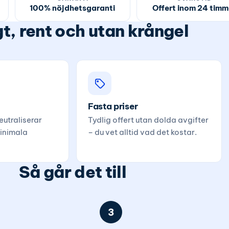
100% nöjdhetsgaranti
Offert inom 24 timm
t, rent och utan krångel
Fasta priser
utraliserar
Tydlig offert utan dolda avgifter
inimala
– du vet alltid vad det kostar.
Så går det till
3