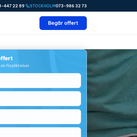
3-447 22 89
·
073-986 32 73
STOCKHOLM
Begär offert
ffert
an förpliktelser.