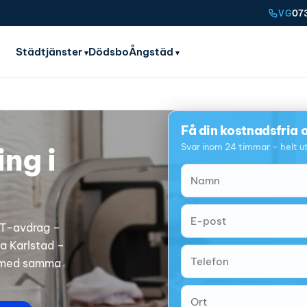
07
VG
Städtjänster
Dödsbo
Ångstäd
Få din kostnadsfria o
Svar inom 24 timmar – helt ut
ng i
UT-avdrag –
la Karlstad –
 – med samma