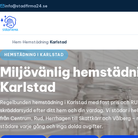
info@stadfirma24.se
Hem
›
Hemstädning
›
Karlstad
HEMSTÄDNING I KARLSTAD
Miljövänlig hemstädni
Karlstad
Regelbunden hemstädning i Karlstad med fast pris och R
skräddarsydd efter ditt hem och din vardag. Vi städar i he
från Centrum, Rud, Herrhagen till Skattkärr och Vålberg
städare varje gång och inga dolda avgifter.