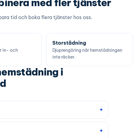
inera med fler tjänster
ara tid och boka flera tjänster hos oss.
Storstädning
r in- och
Djuprengöring när hemstädningen
inte räcker.
hemstädning i
ad