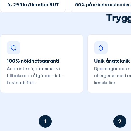
fr. 295 kr/tim efter RUT
50% på arbetskostnaden
Trygg
100% nöjdhetsgaranti
Unik ångteknik
Är du inte nöjd kommer vi
Djuprengör och ne
tillbaka och åtgärdar det –
allergener med m
kostnadsfritt.
kemikalier.
1
2