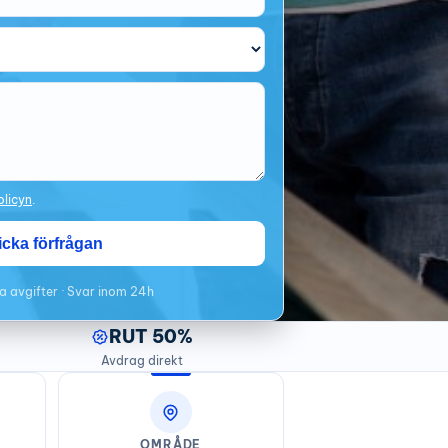
olicyn
.
icka förfrågan
a avgifter · Svar inom 24h
RUT 50%
Avdrag direkt
OMRÅDE