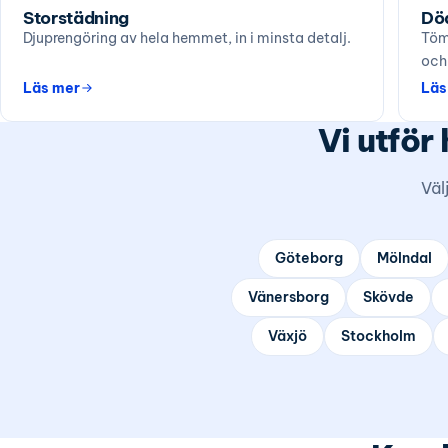
Storstädning
Dö
Djuprengöring av hela hemmet, in i minsta detalj.
Töm
och
Läs mer
Läs
Vi utför
Väl
Göteborg
Mölndal
Vänersborg
Skövde
Växjö
Stockholm