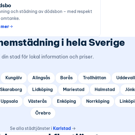
dsbo
ning och städning av dödsbon – med respekt
 omtanke.
 mer
 hemstädning i hela Sverige
j din stad för lokal information och priser.
Kungälv
Alingsås
Borås
Trollhättan
Uddeval
Skaraborg
Lidköping
Mariestad
Halmstad
Jönk
Uppsala
Västerås
Enköping
Norrköping
Linköp
Örebro
Se alla städtjänster i
Karlstad
→