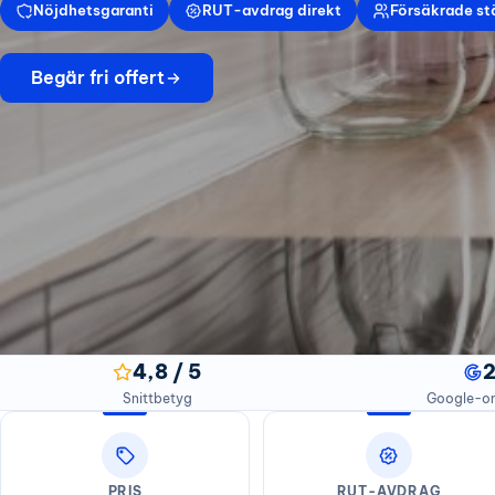
Nöjdhetsgaranti
RUT-avdrag direkt
Försäkrade st
Begär fri offert
4,8 / 5
Snittbetyg
Google-
PRIS
RUT-AVDRAG