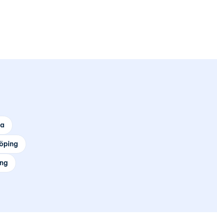
la
öping
ing