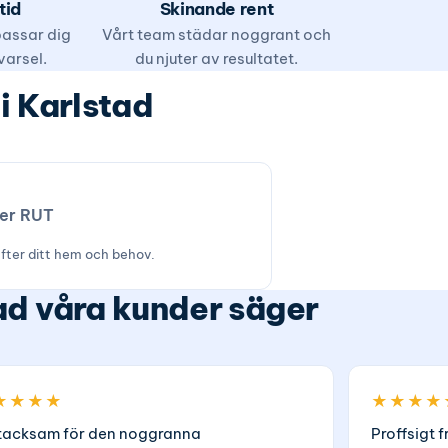
tid
Skinande rent
 passar dig
Vårt team städar noggrant och
varsel.
du njuter av resultatet.
i Karlstad
ter RUT
efter ditt hem och behov.
d våra kunder säger
★★★★
★★★★
tacksam för den noggranna
Proffsigt f