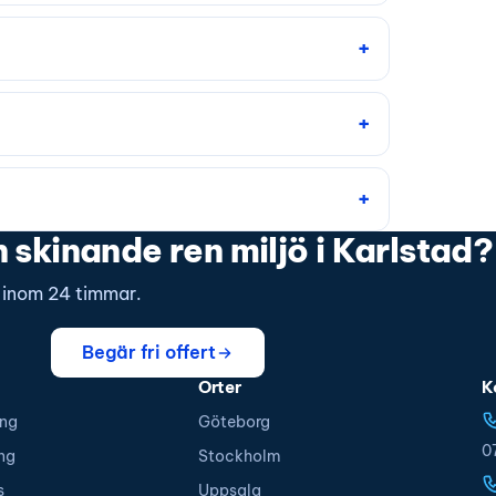
 skinande ren miljö i Karlstad?
s inom 24 timmar.
Begär fri offert
Orter
K
ing
Göteborg
0
ng
Stockholm
s
Uppsala