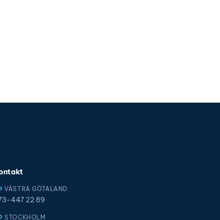
ontakt
VÄSTRA GÖTALAND
73-447 22 89
STOCKHOLM