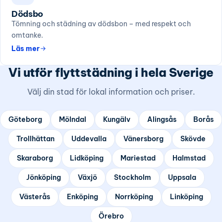
Dödsbo
Tömning och städning av dödsbon – med respekt och
omtanke.
Läs mer
Vi utför flyttstädning i hela Sverige
Välj din stad för lokal information och priser.
Göteborg
Mölndal
Kungälv
Alingsås
Borås
Trollhättan
Uddevalla
Vänersborg
Skövde
Skaraborg
Lidköping
Mariestad
Halmstad
Jönköping
Växjö
Stockholm
Uppsala
Västerås
Enköping
Norrköping
Linköping
Örebro