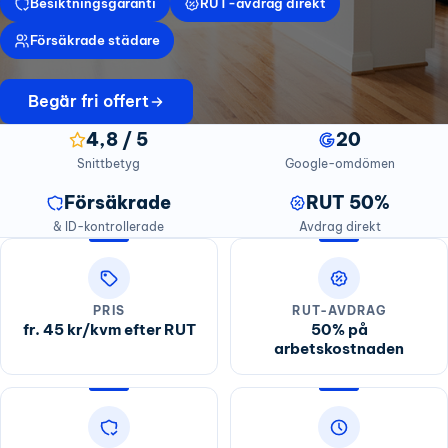
Besiktningsgaranti
RUT-avdrag direkt
Försäkrade städare
Begär fri offert
4,8 / 5
20
Snittbetyg
Google-omdömen
Försäkrade
RUT 50%
& ID-kontrollerade
Avdrag direkt
PRIS
RUT-AVDRAG
fr. 45 kr/kvm efter RUT
50% på
arbetskostnaden