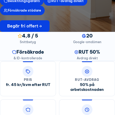
Besiktningsgaranti
RUT-avdrag direkt
Försäkrade städare
Begär fri offert
4,8 / 5
20
Snittbetyg
Google-omdömen
Försäkrade
RUT 50%
& ID-kontrollerade
Avdrag direkt
PRIS
RUT-AVDRAG
fr. 45 kr/kvm efter RUT
50% på
arbetskostnaden