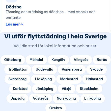
Dödsbo
Tömning och städning av dödsbon – med respekt och
omtanke.
Läs mer
Vi utför flyttstädning i hela Sverige
Välj din stad för lokal information och priser.
Göteborg
Mölndal
Kungälv
Alingsås
Borås
Trollhättan
Uddevalla
Vänersborg
Skövde
Skaraborg
Lidköping
Mariestad
Halmstad
Karlstad
Jönköping
Växjö
Stockholm
Uppsala
Västerås
Norrköping
Linköping
Örebro