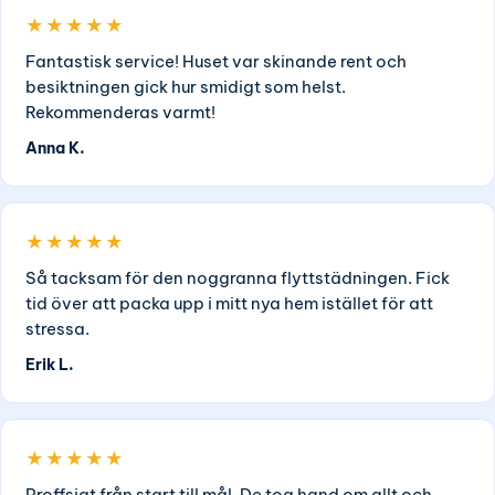
★★★★★
Fantastisk service! Huset var skinande rent och
besiktningen gick hur smidigt som helst.
Rekommenderas varmt!
Anna K.
★★★★★
Så tacksam för den noggranna flyttstädningen. Fick
tid över att packa upp i mitt nya hem istället för att
stressa.
Erik L.
★★★★★
Proffsigt från start till mål. De tog hand om allt och