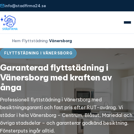
info@stadfirma24.se
Hem
›
Flyttstädning
›
Vänersborg
FLYTTSTÄDNING I VÄNERSBORG
Garanterad flyttstädning i
Vänersborg med kraften av
ånga
Professionell flyttstädning i Vänersborg med
besiktningsgaranti och fast pris efter RUT-avdrag. Vi
städar i hela Vänersborg – Centrum, Blåsut, Mariedal och
övriga stadsdelar – och garanterar godkänd besiktning.
Fönsterputs ingår alltid.