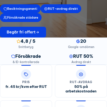
Besiktningsgaranti
RUT-avdrag direkt
Försäkrade städare
Begär fri offert
4,8 / 5
20
Snittbetyg
Google-omdömen
Försäkrade
RUT 50%
& ID-kontrollerade
Avdrag direkt
PRIS
RUT-AVDRAG
fr. 45 kr/kvm efter RUT
50% på
arbetskostnaden