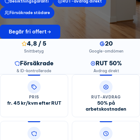
Besiktningsgaranti
RUT-avdrag direkt
Försäkrade städare
Begär fri offert
4,8 / 5
20
Snittbetyg
Google-omdömen
Försäkrade
RUT 50%
& ID-kontrollerade
Avdrag direkt
PRIS
RUT-AVDRAG
fr. 45 kr/kvm efter RUT
50% på
arbetskostnaden