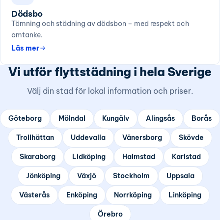
Dödsbo
Tömning och städning av dödsbon – med respekt och
omtanke.
Läs mer
Vi utför flyttstädning i hela Sverige
Välj din stad för lokal information och priser.
Göteborg
Mölndal
Kungälv
Alingsås
Borås
Trollhättan
Uddevalla
Vänersborg
Skövde
Skaraborg
Lidköping
Halmstad
Karlstad
Jönköping
Växjö
Stockholm
Uppsala
Västerås
Enköping
Norrköping
Linköping
Örebro