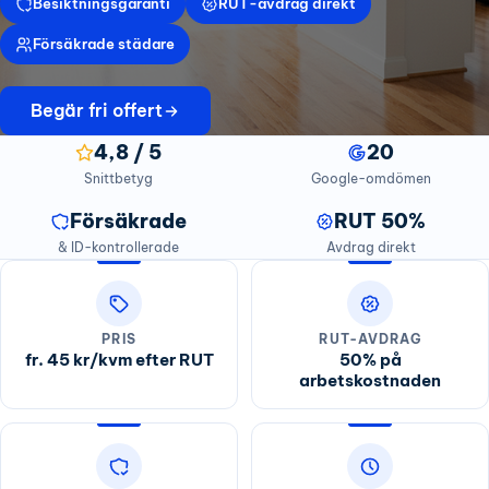
Besiktningsgaranti
RUT-avdrag direkt
Försäkrade städare
Begär fri offert
4,8 / 5
20
Snittbetyg
Google-omdömen
Försäkrade
RUT 50%
& ID-kontrollerade
Avdrag direkt
PRIS
RUT-AVDRAG
fr. 45 kr/kvm efter RUT
50% på
arbetskostnaden