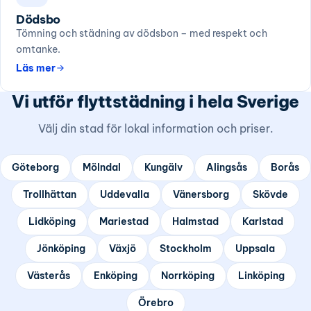
Dödsbo
Tömning och städning av dödsbon – med respekt och
omtanke.
Läs mer
Vi utför flyttstädning i hela Sverige
Välj din stad för lokal information och priser.
Göteborg
Mölndal
Kungälv
Alingsås
Borås
Trollhättan
Uddevalla
Vänersborg
Skövde
Lidköping
Mariestad
Halmstad
Karlstad
Jönköping
Växjö
Stockholm
Uppsala
Västerås
Enköping
Norrköping
Linköping
Örebro