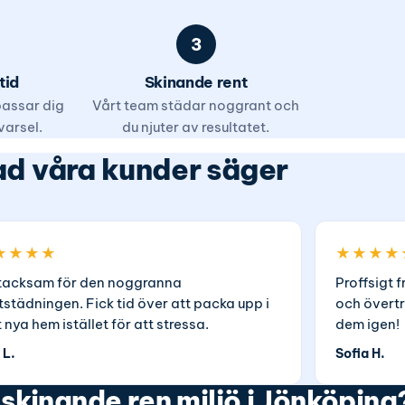
3
tid
Skinande rent
 passar dig
Vårt team städar noggrant och
varsel.
du njuter av resultatet.
d våra kunder säger
★★★★
★★★★
tacksam för den noggranna
Proffsigt f
ttstädningen. Fick tid över att packa upp i
och övertr
t nya hem istället för att stressa.
dem igen!
 L.
Sofia H.
 skinande ren miljö i Jönköping