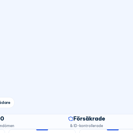
ädare
20
Försäkrade
omdömen
& ID-kontrollerade