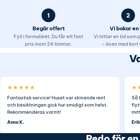
1
2
Begär offert
Vi bokar en 
Fyll i formuläret. Du får ett fast
Vi hittar en tid som
pris inom 24 timmar.
– även med kort 
Va
★★★★★
★
Fantastisk service! Huset var skinande rent
Så 
och besiktningen gick hur smidigt som helst.
fly
Rekommenderas varmt!
mit
Anna K.
Erik
Redo för en