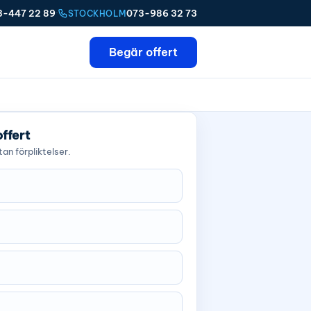
3-447 22 89
·
073-986 32 73
STOCKHOLM
Begär offert
offert
an förpliktelser.