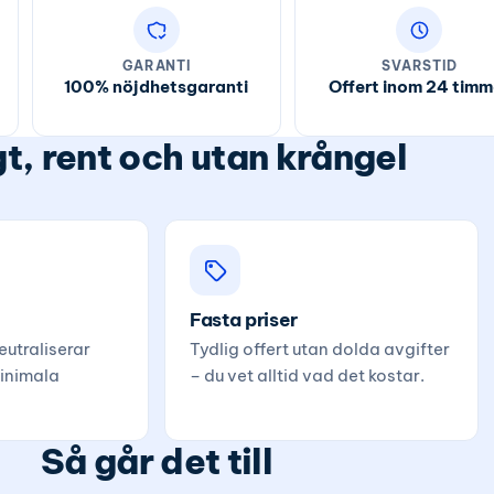
GARANTI
SVARSTID
100% nöjdhetsgaranti
Offert inom 24 timm
t, rent och utan krångel
Fasta priser
utraliserar
Tydlig offert utan dolda avgifter
inimala
– du vet alltid vad det kostar.
Så går det till