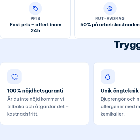
PRIS
RUT-AVDRAG
Fast pris – offert inom
50% på arbetskostnaden
24h
Trygg
100% nöjdhetsgaranti
Unik ångteknik
Är du inte nöjd kommer vi
Djuprengör och ne
tillbaka och åtgärdar det –
allergener med m
kostnadsfritt.
kemikalier.