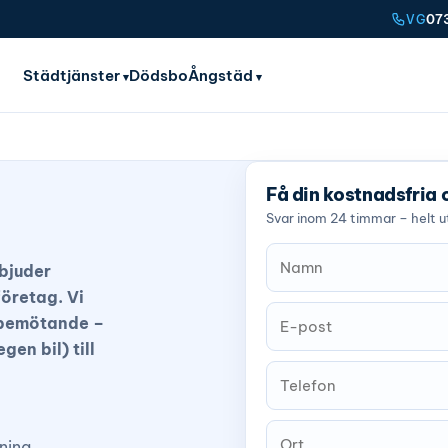
07
VG
Städtjänster
Dödsbo
Ångstäd
Få din kostnadsfria 
Svar inom 24 timmar – helt ut
rbjuder
företag. Vi
t bemötande –
en bil) till
dning