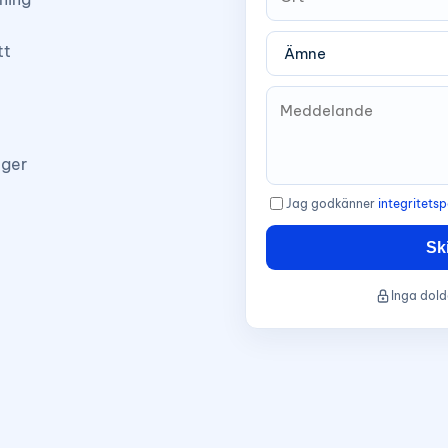
tt
 ger
Jag godkänner
integritetsp
Sk
Inga dold