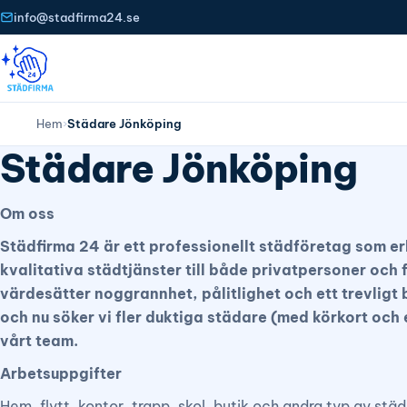
info@stadfirma24.se
Hem
›
Städare Jönköping
Städare Jönköping
Om oss
Städfirma 24 är ett professionellt städföretag som e
kvalitativa städtjänster till både privatpersoner och 
värdesätter noggrannhet, pålitlighet och ett trevlig
och nu söker vi fler duktiga städare (med körkort och eg
vårt team.
Arbetsuppgifter
Hem, flytt, kontor, trapp, skol, butik och andra typ av stä